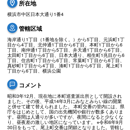
所在地
横浜市中区日本大通り1番4
管轄区域
海岸通り1丁目（1番地を除く。）から5丁目、元浜町1丁
目から4丁目、北仲通1丁目から6丁目、本町1丁目から6
丁目、南仲通1丁目から5丁目、弁天通1丁目から6丁目、
太田町1丁目から6丁目、日本大通り、相生町1兆目から6
丁目、住吉町1丁目から6丁目、常葉町1丁目から6丁目、
真砂町1丁目から4丁目、湊町1丁目から6丁目、尾上町1
丁目から6丁目、横浜公園
コメント
昭和3年12月、現在地に本町巡査派出所として開設され
ました。その後、平成14年3月にみなとみらい線の開業
と併せて建て替えられました。 本町交番の管内には、県
庁をはじめとして、国の出先機関や銀行が数多くありま
す。昼間は人通りが多いですが、夜間になると少なくな
り、昼夜差の激しい地区になっています。 ※令和6年9月
30日をもって、尾上町交番は閉鎖となりました。管轄し