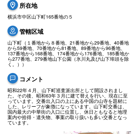
所在地
横浜市中区山下町165番地の５
管轄区域
山下町（１番地から８番地、21番地から29番地、40番地
から59番地、70番地から81番地、89番地から96番地、
137番地から168番地、174番地から176番地、185番地か
ら277番地、279番地山下公園（氷川丸及び山下埠頭を除
く。））
コメント
昭和22年４月、山下町巡査派出所として開設されまし
た。その後、昭和63年３月に建て替えを行い、現在に至
っています。交番出入口の上にある中国の山寺を題材に
した、レリーフが象徴になっています。山下町交番は、
国内最大の中華街の入口に位置し、休日ともなると地理
案内や拾得・遺失物、事案の取り扱いも多い交番となっ
ています。