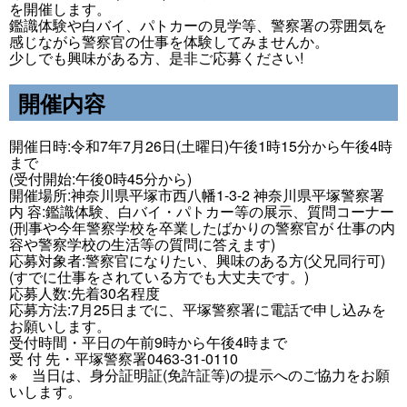
を開催します。
鑑識体験や白バイ、パトカーの見学等、警察署の雰囲気を
感じながら警察官の仕事を体験してみませんか。
少しでも興味がある方、是非ご応募ください!
開催内容
開催日時:令和7年7月26日(土曜日)午後1時15分から午後4時
まで
(受付開始:午後0時45分から)
開催場所:神奈川県平塚市西八幡1-3-2 神奈川県平塚警察署
内 容:鑑識体験、白バイ・パトカー等の展示、質問コーナー
(刑事や今年警察学校を卒業したばかりの警察官が 仕事の内
容や警察学校の生活等の質問に答えます)
応募対象者:警察官になりたい、興味のある方(父兄同行可)
(すでに仕事をされている方でも大丈夫です。)
応募人数:先着30名程度
応募方法:7月25日までに、平塚警察署に電話で申し込みを
お願いします。
受付時間・平日の午前9時から午後4時まで
受 付 先・平塚警察署0463-31-0110
※ 当日は、身分証明証(免許証等)の提示へのご協力をお願
いします。