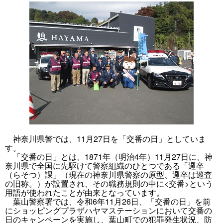
神奈川県警では、11月27日を「交番の日」としていま
す。
「交番の日」とは、1871年（明治4年）11月27日に、神
奈川県で全国に先駆けて警察組織のひとつである「邏卒
（らそつ）課」（現在の神奈川県警察の原型、邏卒は巡査
の旧称。）が設置され、その職務規則の中に<交番>という
用語が使われたことが由来となっています。
葉山警察署では、令和6年11月26日、「交番の日」を前
にショッピングプラザハヤマステーションにおいて交番の
日のキャンペーンを実施し、葉山町での犯罪発生状況、防