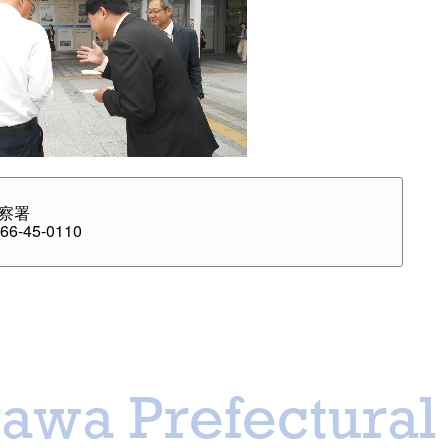
察署
6-45-0110
awa Prefectural 