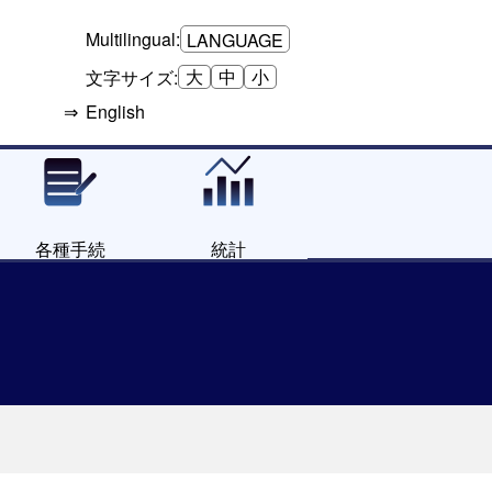
Multilingual:
LANGUAGE
大
中
小
文字サイズ:
English
各種手続
統計