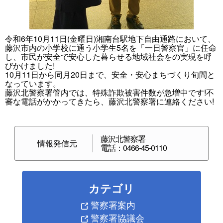
令和6年10月11日(金曜日)湘南台駅地下自由通路において、
藤沢市内の小学校に通う小学生5名を「一日警察官」に任命
し、市民が安全で安心した暮らせる地域社会をの実現を呼
びかけました!
10月11日から同月20日まで、安全・安心まちづくり旬間と
なっています。
藤沢北警察署管内では、特殊詐欺被害件数が急増中です!不
審な電話がかかってきたら、藤沢北警察署に連絡ください!
藤沢北警察署
情報発信元
電話：0466-45-0110
カテゴリ
警察署案内
警察署協議会