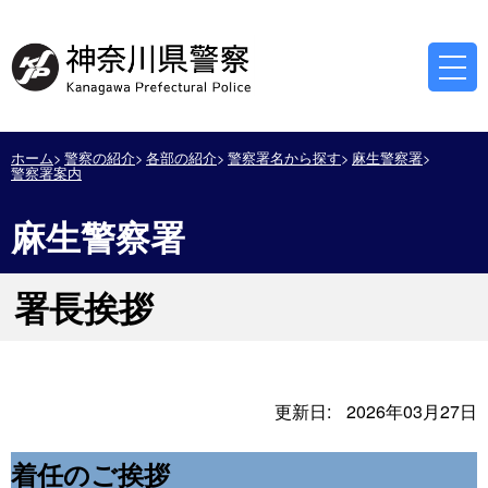
ホーム
警察の紹介
各部の紹介
警察署名から探す
麻生警察署
警察署案内
麻生警察署
署長挨拶
更新日:
2026年03月27日
着任のご挨拶