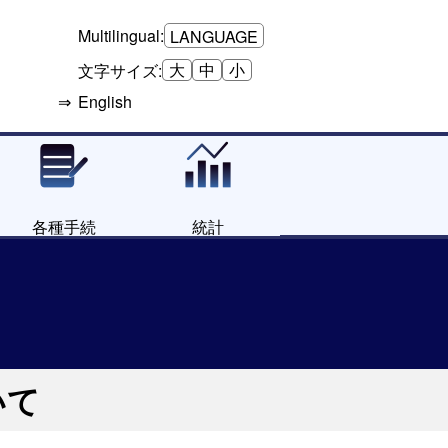
Multilingual:
LANGUAGE
大
中
小
文字サイズ:
English
各種手続
統計
いて