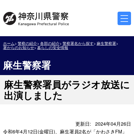
ホーム
警察の紹介
各部の紹介
警察署名から探す
麻生警察署
署からのお知らせ
暮らしの安全情報
麻生警察署
麻生警察署員がラジオ放送に
出演しました
更新日:
2024年04月26日
令和6年4月12日(金曜日)、麻生署員2名が「かわさきFM」