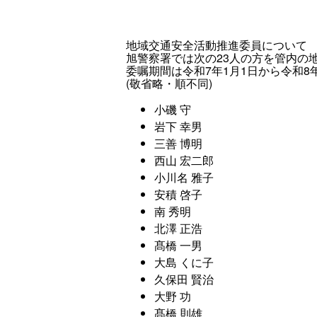
地域交通安全活動推進委員について
旭警察署では次の23人の方を管内の
委嘱期間は令和7年1月1日から令和8年
(敬省略・順不同)
小磯 守
岩下 幸男
三善 博明
西山 宏二郎
小川名 雅子
安積 啓子
南 秀明
北澤 正浩
髙橋 一男
大島 くに子
久保田 賢治
大野 功
髙橋 則雄