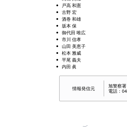
戸高 和憲
古野 宏
酒巻 和雄
坂本 保
御代田 唯広
市川 信孝
山田 美恵子
松本 雅威
平尾 義夫
内田 眞
旭警察署
情報発信元
電話：045