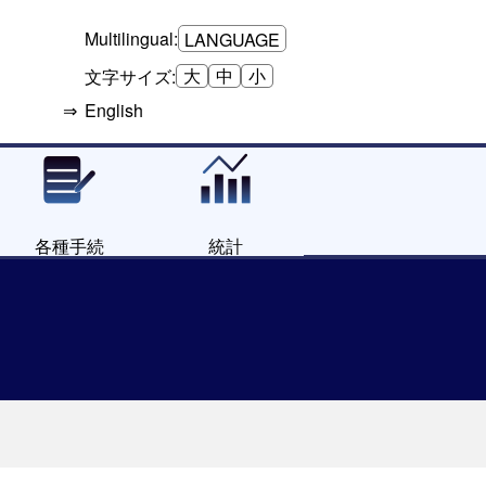
Multilingual:
LANGUAGE
大
中
小
文字サイズ:
English
各種手続
統計