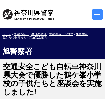
ホーム
警察の紹介
各部の紹介
警察署名から探す
旭警察署
署からのお知らせ
交通安全情報
旭警察署
交通安全こども自転車神奈川
県大会で優勝した鶴ケ峯小学
校の子供たちと座談会を実施
しました!