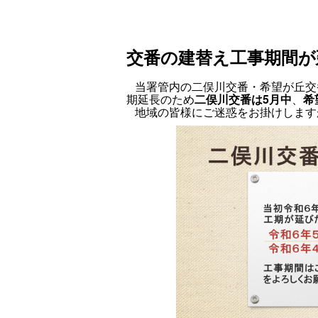
交番の建替え工事期間が
当署管内の二俣川交番・希望が丘交
期延長のため
二俣川交番は5月中
、
希
地域の皆様にご迷惑をお掛けします