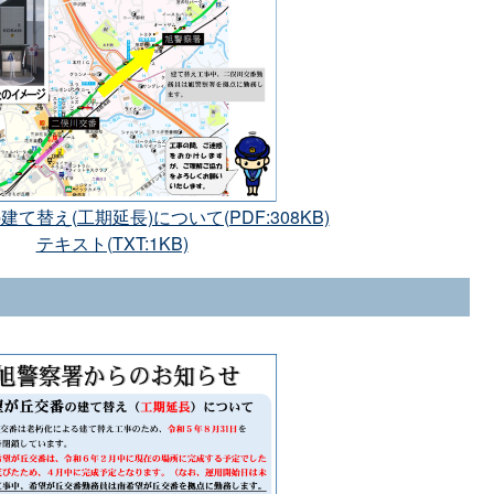
て替え(工期延長)について(PDF:308KB)
テキスト(TXT:1KB)