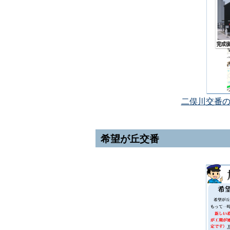
二俣川交番の建
希望が丘交番