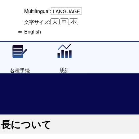
Multilingual:
LANGUAGE
大
中
小
文字サイズ:
English
各種手続
統計
延長について