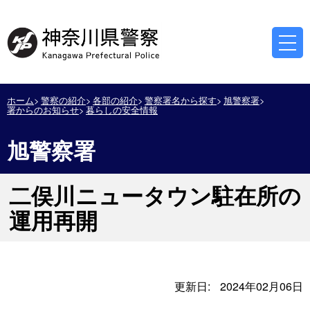
ホーム
警察の紹介
各部の紹介
警察署名から探す
旭警察署
署からのお知らせ
暮らしの安全情報
旭警察署
二俣川ニュータウン駐在所の
運用再開
更新日:
2024年02月06日