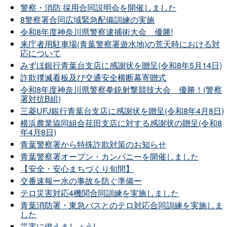
警察・消防 採用合同説明会を開催しました
8警察署合同広域緊急配備訓練の実施
令和8年度神奈川県警察逮捕術大会 優勝!
来庁者用駐車場(青葉警察署遊水地)の荒天時における対
応について
みずほ銀行青葉台支店に感謝状を贈呈(令和8年5月14日)
詐欺撲滅看板及び交通安全横断幕寄贈式
令和8年度神奈川県警察拳銃射撃競技大会 優勝！(警察
署対抗B組)
三菱UFJ銀行青葉台支店に感謝状を贈呈(令和8年4月8日)
横浜農業協同組合荏田支店に対する感謝状の贈呈(令和8
年4月8日)
青葉警察署から特殊詐欺対策のお知らせ
青葉警察署オープン・カンパニーを開催しました
【安全・安心まちづくり旬間】
交番速報ー水の事故を防ぐ準備ー
テロ災害対応4機関合同訓練を実施しました
青葉消防署・東急バスとのテロ対応合同訓練を実施しま
した
災害に備えましょう!