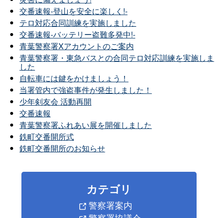
交番速報-登山を安全に楽しく!-
テロ対応合同訓練を実施しました
交番速報-バッテリー盗難多発中!-
青葉警察署Xアカウントのご案内
青葉警察署・東急バスとの合同テロ対応訓練を実施しま
した
自転車には鍵をかけましょう！
当署管内で強盗事件が発生しました！
少年剣友会 活動再開
交番速報
青葉警察署ふれあい展を開催しました
鉄町交番開所式
鉄町交番開所のお知らせ
カテゴリ
警察署案内
警察署協議会