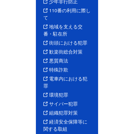
少年非行防止
110番の利用に際し
て
地域を支える交
番・駐在所
街頭における犯罪
歓楽街総合対策
悪質商法
特殊詐欺
電車内における犯
罪
環境犯罪
サイバー犯罪
組織犯罪対策
経済安全保障等に
関する取組