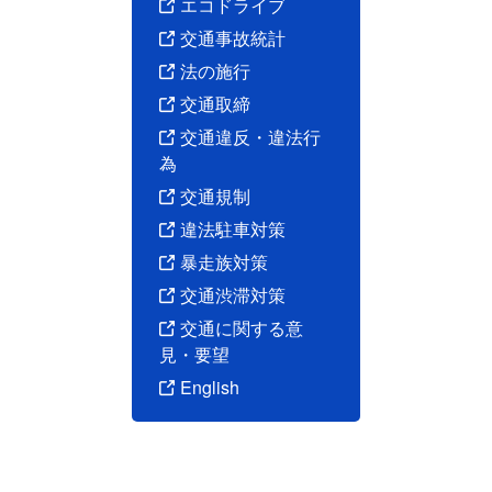
エコドライブ
昼間
交通事故統計
年累計\区分
6時
8時
10時
12時
14時
16時
〜8時
〜10時
〜12時
〜14時
〜16時
〜18時
法の施行
令和5年中
7人
10人
5人
13人
11人
8人
交通取締
前年比
-4人
+2人
-1人
+5人
-2人
-4人
交通違反・違法行
構成率
6.1％
8.7％
4.3％
11.3％
9.6％
7.0％
4
為
夜間
交通規制
年累計\区分
18時
20時
22時
0時
2時
4時
小計
違法駐車対策
〜20時
〜22時
〜24時
〜2時
〜4時
〜6時
令和5年中
6人
11人
7人
9人
10人
18人
6
暴走族対策
前年比
-8人
+4人
-1人
+3人
±0人
+8人
+
交通渋滞対策
構成率
5.2％
9.6％
6.1％
7.8％
8.7％
15.7％
53.
交通に関する意
見・要望
English
年累計\区
月曜日
火曜日
水曜日
木曜日
金曜日
土曜日
日
分