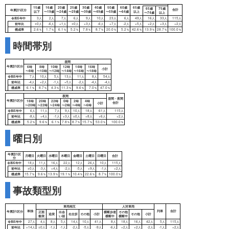
前年比
+772件
+2人
+1,262人
増減率
+3.7％
+1.8％
+5.2％
時間帯別
曜日別
平成
平成
平成
平成
平成
平
年累計\年別
25年
26年
27年
28年
29年
30
死者数
168人
185人
178人
140人
149人
16
事故類型別