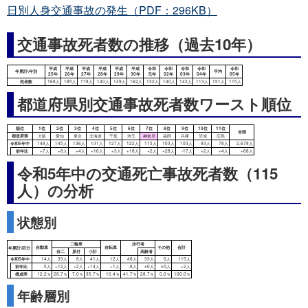
日別人身交通事故の発生（PDF：296KB）
交通事故死者数の推移（過去10年）
都道府県別交通事故死者数ワースト順位
令和5年中の交通死亡事故死者数（115
人）の分析
状態別
年累計\区分
発生件数
死者数
負傷者数
年齢層別
令和5年中
21,870件
115人
25,644人