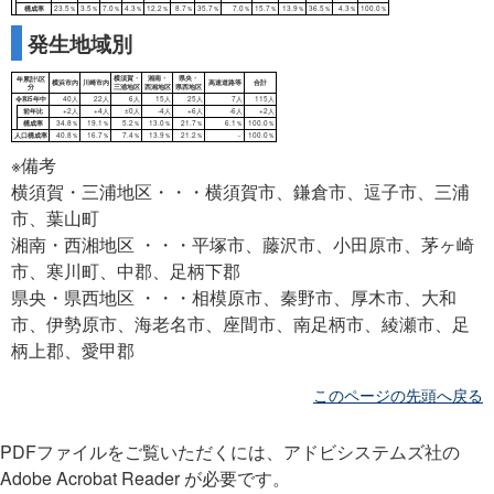
発生地域別
順位
1位
2位
3位
4位
5位
6位
都道府県
大阪
愛知
東京
北海道
千葉
埼玉
令和5年中
148人
145人
136人
131人
127人
122
前年比
+7人
+8人
+4人
+16人
+3人
+18
※備考
横須賀・三浦地区・・・横須賀市、鎌倉市、逗子市、三浦
市、葉山町
湘南・西湘地区 ・・・平塚市、藤沢市、小田原市、茅ヶ崎
市、寒川町、中郡、足柄下郡
県央・県西地区 ・・・相模原市、秦野市、厚木市、大和
市、伊勢原市、海老名市、座間市、南足柄市、綾瀬市、足
柄上郡、愛甲郡
このページの先頭へ戻る
PDFファイルをご覧いただくには、アドビシステムズ社の
Adobe Acrobat Reader が必要です。
二輪車
歩