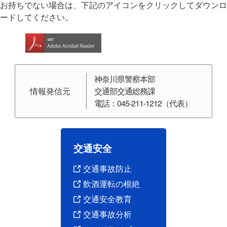
自動車
自転車
年累計\区分
お持ちでない場合は、下記のアイコンをクリックしてダウンロ
自二
原付
小計
ードしてください。
令和5年中
14人
33人
8人
41人
12人
48人
前年比
-5人
+12人
+2人
+14人
+1人
-8人
構成率
12.2％
28.7％
7.0％
35.7％
10.4％
41.7％
神奈川県警察本部
情報発信元
交通部交通総務課
電話：045-211-1212（代表）
15歳
16歳
20歳
25歳
30歳
40歳
年累計\区分
以下
〜19歳
〜24歳
〜29歳
〜39歳
〜49
令和5年中
3人
2人
7人
6人
9人
10
交通安全
前年比
±0人
-6人
+1人
±0人
+3人
-6
構成率
2.6％
1.7％
6.1％
5.2％
7.8％
8.7
交通事故防止
飲酒運転の根絶
交通安全教育
交通事故分析