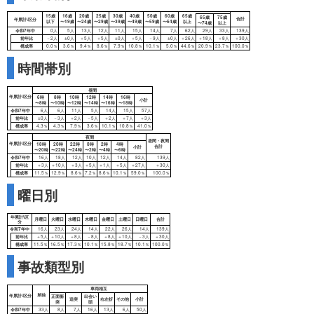
前年比
＋574件
＋30人
＋340人
増減率
＋2.8％
＋27.5％
＋1.4％
時間帯別
曜日別
平成
平成
平成
平成
令和
令和
年累計\年別
27年
28年
29年
30年
元年
2年
死者数
178人
140人
149人
162人
132人
140人
事故類型別