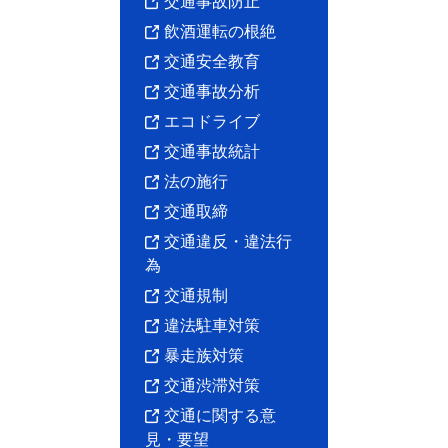
交通事故防止
飲酒運転の根絶
昼間
年累計\区分
6時
8時
10時
12時
14時
16時
交通安全教育
〜8時
〜10時
〜12時
〜14時
〜16時
〜18時
交通事故分析
令和7年中
6人
6人
11人
5人
14人
15人
エコドライブ
前年比
±0人
－3人
＋2人
－5人
＋2人
＋7人
構成率
4.3％
4.3％
7.9％
3.6％
10.1％
10.8％
4
交通事故統計
法の施行
夜間
年累計\区分
18時
20時
22時
0時
2時
4時
交通取締
小計
〜20時
〜22時
〜24時
〜2時
〜4時
〜6時
交通違反・違法行
令和7年中
16人
18人
12人
10人
12人
14人
8
為
前年比
＋3人
＋10人
＋3人
＋5人
＋1人
＋5人
＋2
交通規制
構成率
11.5％
12.9％
8.6％
7.2％
8.6％
10.1％
59.
違法駐車対策
暴走族対策
交通渋滞対策
交通に関する意
見・要望
年累計\区
月曜日
火曜日
水曜日
木曜日
金曜日
土曜日
日