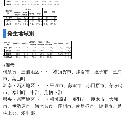
順位
1位
2位
3位
4位
5位
6
都道府県
神奈川
東京
北海道
埼玉
千葉
大
発生地域別
令和7年中
139人
134人
129人
125人
122人
12
前年比
＋30人
－12人
＋25人
＋12人
－9人
－
※備考
横須賀・三浦地区・・・横須賀市、鎌倉市、逗子市、三浦
市、葉山町
湘南・西湘地区 ・・・平塚市、藤沢市、小田原市、茅ヶ崎
市、寒川町、中郡、足柄下郡
県央・県西地区 ・・・相模原市、秦野市、厚木市、大和
市、伊勢原市、海老名市、座間市、南足柄市、綾瀬市、足
柄上郡、愛甲郡
二輪車