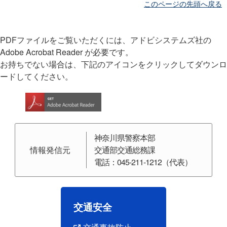
このページの先頭へ戻る
自動車
特定小型
自転車
年累計\区分
一般原
自二
小計
付
令和7年中
20人
36人
12人
48人
0人
15
PDFファイルをご覧いただくには、アドビシステムズ社の
前年比
＋4人
＋6人
＋4人
＋10人
±0人
＋2
Adobe Acrobat Reader が必要です。
構成率
14.4％
25.9％
8.6％
34.5％
0.0％
10.8
お持ちでない場合は、下記のアイコンをクリックしてダウンロ
ードしてください。
15歳
16歳
20歳
25歳
30歳
40歳
年累計\区分
以下
〜19歳
〜24歳
〜29歳
〜39歳
〜49
神奈川県警察本部
情報発信元
交通部交通総務課
令和7年中
0人
5人
13人
12人
11人
15
電話：045-211-1212（代表）
前年比
－2人
±0人
＋5人
＋5人
±0人
＋5
構成率
0.0％
3.6％
9.4％
8.6％
7.9％
10.8
交通安全