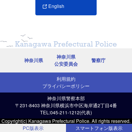
分
English
令和7年中
16人
23人
24人
14人
22人
26人
前年比
＋5人
＋10人
＋8人
－8人
＋8人
＋10人
構成率
11.5％
16.5％
17.3％
10.1％
15.8％
18.7％
10
Kanagawa Prefectural Police
神奈川県
神奈川県
警察庁
公安委員会
車両相互
単独
年累計\区分
正面衝
出会い
追突
右左折
その他
小
突
頭
利用規約
令和7年中
33人
8人
7人
16人
13人
6人
5
プライバシーポリシー
前年比
＋8人
＋2人
±0人
＋9人
－3人
－2人
＋
神奈川県警察本部
構成率
23.7％
5.8％
5.0％
11.5％
9.4％
4.3％
36.
〒231-8403 神奈川県横浜市中区海岸通2丁目4番
人対車両
TEL:045-211-1212(代表)
年累計\区
列車
合計
横断歩道
その他
分
その他
小計
Copyright(c) Kanagawa Prefectural Police. All rights reserved.
横断中
横断中
PC版表示
スマートフォン版表示
令和7年中
22人
17人
13人
52人
4人
139人