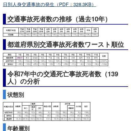
日別人身交通事故の発生（PDF：328.3KB）
交通事故死者数の推移（過去10年）
都道府県別交通事故死者数ワースト順位
令和7年中の交通死亡事故死者数（139
人）の分析
状態別
年累計\区分
発生件数
死者数
負傷者数
年齢層別
令和7年中
21,324件
139人
24,463人